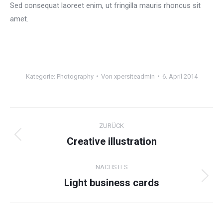
Sed consequat laoreet enim, ut fringilla mauris rhoncus sit
amet.
Kategorie:
Photography
Von
xpersiteadmin
6. April 2014
Project
ZURÜCK
navigation
Creative illustration
Previous
project:
NÄCHSTES
Light business cards
Next
project: