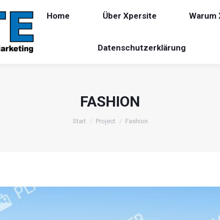
Home
Über Xpersite
Warum 
Datenschutzerklärung
FASHION
Sie befinden sich hier:
Start
Project
Fashion