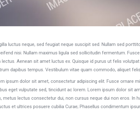
lla luctus neque, sed feugiat neque suscipit sed. Nullam sed porttitor 
eleifend nisi. Nullam maximus ligula sed sollicitudin fermentum. Fusc
 lectus. Aenean sit amet luctus ex. Quisque id purus ut felis volutpat 
iam rutrum dapibus tempus. Vestibulum vitae quam commodo, aliquet felis 
ipsum dolor sit amet, consectetur adipiscing elit. Fusce ornare mi 
pibus eget vulputate sed, tincidunt ac lorem. Lorem ipsum dolor sit ame
is, metus lectus consectetur dui, non cursus neque dui non eros. In 
luctus et ultrices posuere cubilia Curae; Phasellus condimentum ips