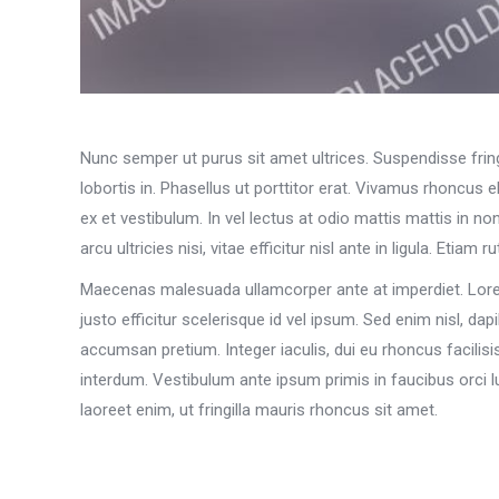
Nunc semper ut purus sit amet ultrices. Suspendisse fringi
lobortis in. Phasellus ut porttitor erat. Vivamus rhoncus 
ex et vestibulum. In vel lectus at odio mattis mattis in non
arcu ultricies nisi, vitae efficitur nisl ante in ligula. Et
Maecenas malesuada ullamcorper ante at imperdiet. Lorem 
justo efficitur scelerisque id vel ipsum. Sed enim nisl, da
accumsan pretium. Integer iaculis, dui eu rhoncus facilis
interdum. Vestibulum ante ipsum primis in faucibus orci 
laoreet enim, ut fringilla mauris rhoncus sit amet.